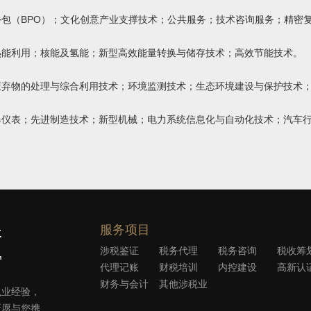
包（BPO）；文化创意产业支撑技术；公共服务；技术咨询服务；精密
热能利用；核能及氢能；新型高效能量转换与储存技术；高效节能技术。
废弃物的处理与综合利用技术；环境监测技术；生态环境建设与保护技术
器仪表；先进制造技术；新型机械；电力系统信息化与自动化技术；汽车
服务项目
涉税鉴证
税务代理
税务咨询
税收筹
代理记账
财税培训
内控建设
高新认
财务与会计
其他涉税业
执业经验，
外包
务
所愿与您携