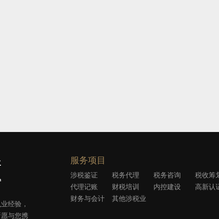
服务项目
涉税鉴证
税务代理
税务咨询
税收筹
代理记账
财税培训
内控建设
高新认
财务与会计
其他涉税业
执业经验，
外包
务
所愿与您携