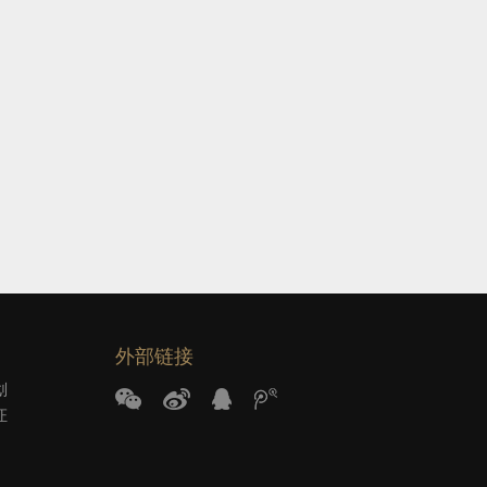
外部链接
划
证