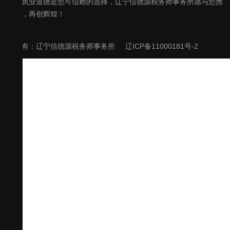
良好的执业道德是您可信赖的选择，辽宁信德源税务师事务所愿与您携
手共进，再创辉煌！
版权所有：辽宁信德源税务师事务所
辽ICP备11000181号-2