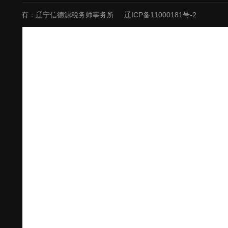
版权所有：辽宁信德源税务师事务所
辽ICP备11000181号-2