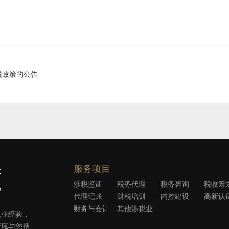
税政策的公告
服务项目
涉税鉴证
税务代理
税务咨询
税收筹
代理记账
财税培训
内控建设
高新认
财务与会计
其他涉税业
执业经验，
外包
务
所愿与您携